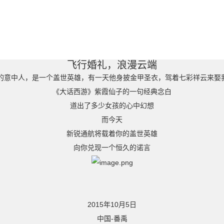
飞行婚礼，浪漫云端
的意中人，是一个盖世英雄，有一天他身披金甲圣衣，驾着七彩祥云来娶我.
《大话西游》紫霞仙子的一句经典念白
道出了多少女孩的心中幻想
而今天
新锐通航将载着你的盖世英雄
向你兑现一个恒久的诺言
2015年10月5日
中国-番禹