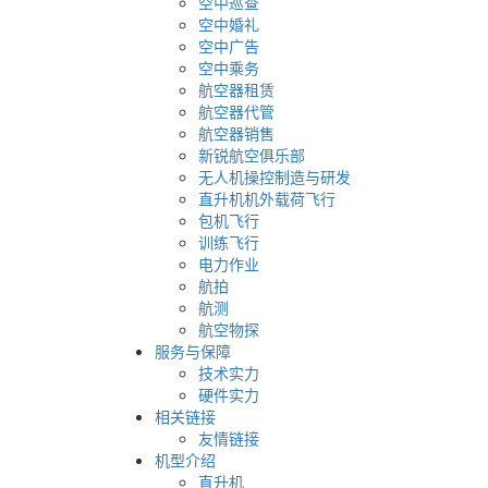
空中巡查
空中婚礼
空中广告
空中乘务
航空器租赁
航空器代管
航空器销售
新锐航空俱乐部
无人机操控制造与研发
直升机机外载荷飞行
包机飞行
训练飞行
电力作业
航拍
航测
航空物探
服务与保障
技术实力
硬件实力
相关链接
友情链接
机型介绍
直升机